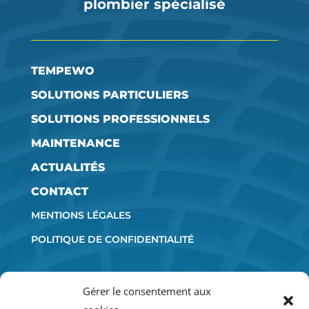
plombier spécialisé
TEMPEWO
SOLUTIONS PARTICULIERS
SOLUTIONS PROFESSIONNELS
MAINTENANCE
ACTUALITÉS
CONTACT
MENTIONS LÉGALES
POLITIQUE DE CONFIDENTIALITÉ
RETROUVEZ-NOUS
Gérer le consentement aux
SUR LES RÉSEAUX SOCIAUX :