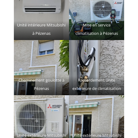
Unité intérieure Mitsubishi
Mise en service
à Pézenas
climatisation à Pézenas
Cheminement goulotte à
Raccordement unité
Pézenas
extérieure de climatisation
Unité extérieure Mitsubishi
Unité extérieure Mitsubishi