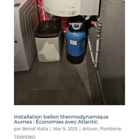
Installation ballon thermodynamique
Aumes : Économies avec Atlantic
par
Benoit Vialla
|
Mar 9, 2025
|
Artisan
,
Plomberie
,
TEMPEWO