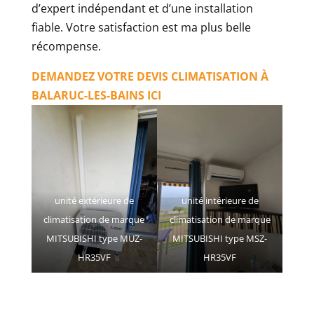
d’expert indépendant et d’une installation
fiable. Votre satisfaction est ma plus belle
récompense.
DEMANDEZ VOTRE DEVIS CLIMATISATION À
BALARUC-LES-BAINS ICI
unité extérieure de
unité intérieure de
climatisation de marque
climatisation de marque
MITSUBISHI type MUZ-
MITSUBISHI type MSZ-
HR35VF
HR35VF