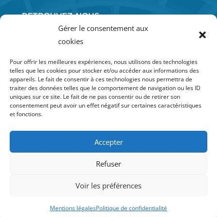
RETROUVEZ-NOUS
SUR LES RÉSEAUX SOCIAUX :
Gérer le consentement aux
cookies
Pour offrir les meilleures expériences, nous utilisons des technologies
telles que les cookies pour stocker et/ou accéder aux informations des
appareils. Le fait de consentir à ces technologies nous permettra de
06 52 71 72 93
traiter des données telles que le comportement de navigation ou les ID
uniques sur ce site. Le fait de ne pas consentir ou de retirer son
DEMANDER UN DEVIS
consentement peut avoir un effet négatif sur certaines caractéristiques
et fonctions.
Pompe à chaleur Pézenas - Plombier Pézenas - Climatisation
Accepter
Pézenas
Refuser
2024 – TEMPEWO
– Tous droits réservés
Voir les préférences
Création :
thomasbaudon.fr
Mentions légales
Politique de confidentialité